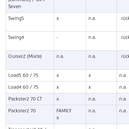
Seven
Swing5
x
n.a.
rück
Swing4
-
n.a.
rück
Cruiser2 (Mixte)
n.a.
n.a.
rück
Load5 60 / 75
x
x
n.a.
Load4 60 / 75
x
x
n.a.
Packster2 70 CT
x
n.a.
n.a.
Packster2 70
FAMILY 
n.a.
n.a.
x