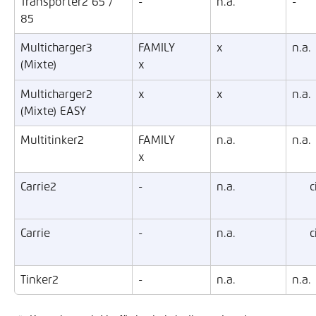
Transporter2 65 / 
-
n.a.
-
85
Multicharger3  
FAMILY 
x
n.a.
(Mixte)
x
Multicharger2 
x
x
n.a.
(Mixte) EASY 
Multitinker2 
FAMILY 
n.a.
n.a.
x
Carrie2
-
n.a.
c
Carrie
-
n.a.
c
Tinker2
-
n.a.
n.a.