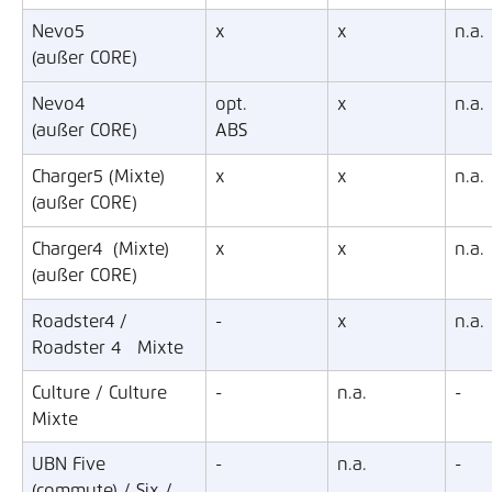
Nevo5
x
x
n.a.
(außer CORE)
Nevo4
opt. 
x
n.a.
(außer CORE)
ABS
Charger5 (Mixte)
x
x
n.a.
(außer CORE)
Charger4  (Mixte)
x
x
n.a.
(außer CORE)
Roadster4 / 
-
x
n.a.
Roadster 4   Mixte
Culture / Culture 
-
n.a.
-
Mixte
UBN Five 
-
n.a.
-
(commute) / Six / 