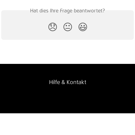
Hat dies Ihre Frage beantwortet?
😞
😐
😃
Hilfe & Kontakt