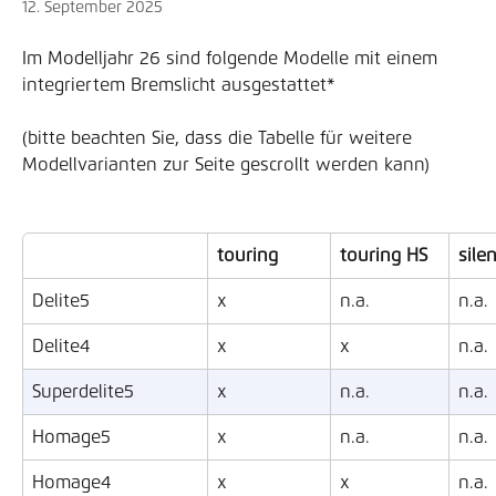
12. September 2025
Im Modelljahr 26 sind folgende Modelle mit einem 
integriertem Bremslicht ausgestattet*
(bitte beachten Sie, dass die Tabelle für weitere 
Modellvarianten zur Seite gescrollt werden kann)
touring
touring HS
sile
Delite5
x
n.a.
n.a.
Delite4
x
x
n.a.
Superdelite5
x
n.a.
n.a.
Homage5
x
n.a.
n.a.
Homage4
x
x
n.a.