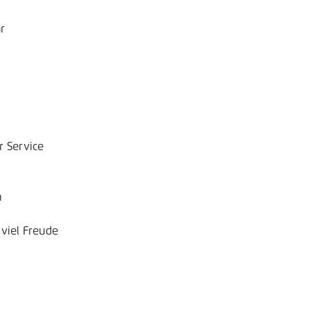
r 
 Service 
n
viel Freude 