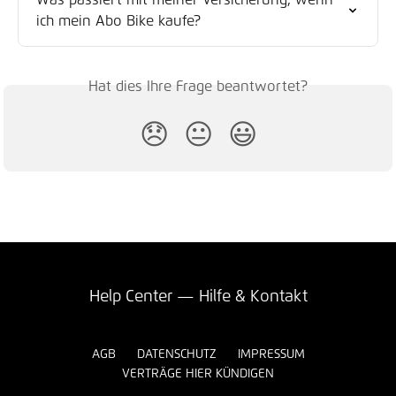
Was passiert mit meiner Versicherung, wenn 
ich mein Abo Bike kaufe?
Hat dies Ihre Frage beantwortet?
😞
😐
😃
Help Center — Hilfe & Kontakt
AGB
DATENSCHUTZ
IMPRESSUM
VERTRÄGE HIER KÜNDIGEN