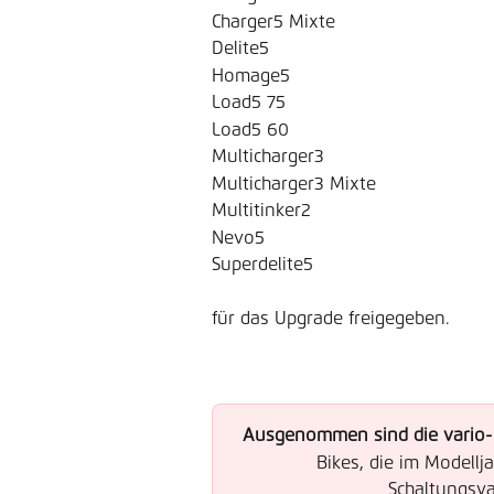
Charger5 Mixte
Delite5
Homage5
Load5 75
Load5 60
Multicharger3
Multicharger3 Mixte
Multitinker2
Nevo5
Superdelite5 
für das Upgrade freigegeben. 
Ausgenommen sind die vario- 
Bikes, die im Modellj
Schaltungsva